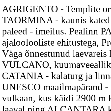
AGRIGENTO - Templite org
TAORMINA - kaunis katedraa
paleed - imeilus. Pealinn
ajaloolooliste ehitustega, Pr
Väga õnnestunud laevarei
VULCANO, kuumaveeallikad
CATANIA - kalaturg ja li
UNESCO maailmapärand - t
vulkaan, kus käidi 2900 m 
laaval ning ALCANTARA kur