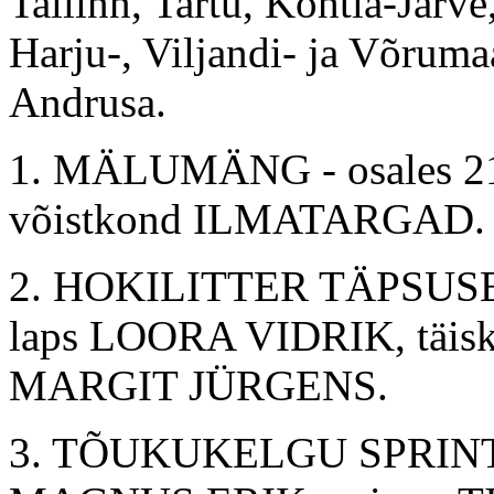
Tallinn, Tartu, Kohtla-Järve
Harju-, Viljandi- ja Võrumaa
Andrusa.
1. MÄLUMÄNG - osales 21 
võistkond ILMATARGAD.
2. HOKILITTER TÄPSUSELE 
laps LOORA VIDRIK, täis
MARGIT JÜRGENS.
3. TÕUKUKELGU SPRINT - 4