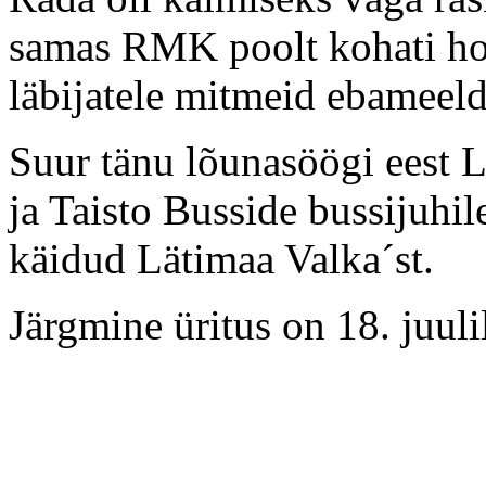
samas RMK poolt kohati hoo
läbijatele mitmeid ebameeld
Suur tänu lõunasöögi eest L
ja Taisto Busside bussijuhile
käidud Lätimaa Valka´st.
Järgmine üritus on 18. ju