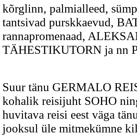
kõrglinn, palmialleed, sümpa
tantsivad purskkaevud, B
rannapromenaad, ALEKSA
TÄHESTIKUTORN ja nn PI
Suur tänu GERMALO REISI
kohalik reisijuht SOHO ni
huvitava reisi eest väga tän
jooksul üle mitmekümne kil