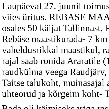
Laupäeval 27. juunil toimus
viies üritus. REBASE MA
osales 50 käijat Tallinnast, 
Rebäse maastikurada- 7 km
vaheldusrikkal maastikul, r
rajal saab ronida Araratile
raudkülma veega Raudjärv, 
Taitse talukoht, muinasajal
uhteorud ja kõrgeim koht- 
Rada oli käimiseks väga ras