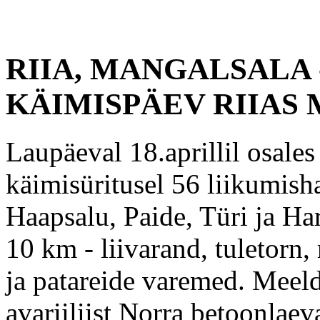
RIIA, MANGALSALA
KÄIMISPÄEV RIIAS
Laupäeval 18.aprillil osale
käimisüritusel 56 liikumisha
Haapsalu, Paide, Türi ja Ha
10 km - liivarand, tuletor
ja patareide varemed. Meeld
avariiliist Norra betoonlaev