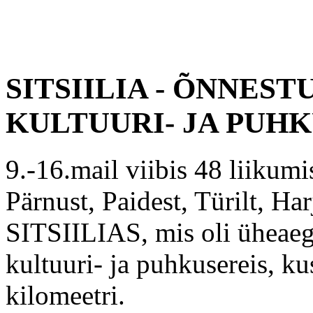
SITSIILIA - ÕNNEST
KULTUURI- JA PUH
9.-16.mail viibis 48 liikumis
Pärnust, Paidest, Türilt, Har
SITSIILIAS, mis oli üheaegs
kultuuri- ja puhkusereis, k
kilomeetri.