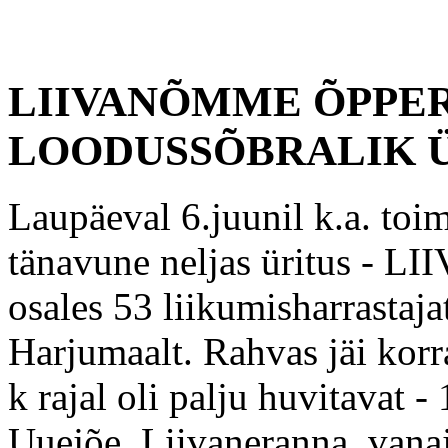
LIIVANÕMME ÕPPER
LOODUSSÕBRALIK 
Laupäeval 6.juunil k.a. toi
tänavune neljas üritus 
osales 53 liikumisharrastaja
Harjumaalt. Rahvas jäi korra
k rajal oli palju huvitavat -
Uuejõe, Liivaneranna. vanaj