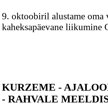
9. oktoobiril alustame oma v
kaheksapäevane liikumine
KURZEME - AJALOO
- RAHVALE MEELDI