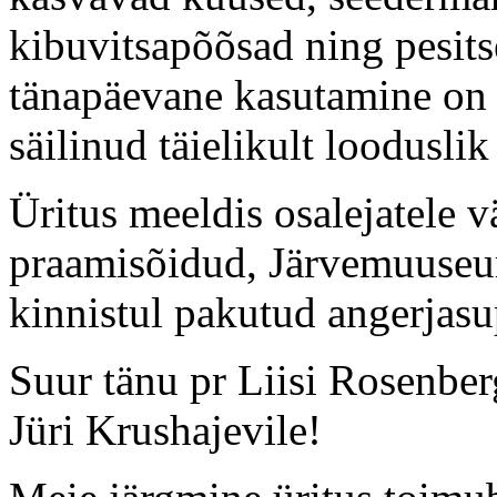
kibuvitsapõõsad ning pesits
tänapäevane kasutamine on 
säilinud täielikult looduslik
Üritus meeldis osalejatele v
praamisõidud, Järvemuuseum
kinnistul pakutud angerjasu
Suur tänu pr Liisi Rosenberg
Jüri Krushajevile!