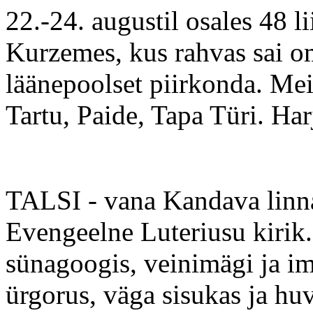
22.-24. augustil osales 48 l
Kurzemes, kus
rahvas sai 
läänepoolset piirkonda. Mei
Tartu, Paide, Tapa Türi. Ha
TALSI - vana Kandava linna
Evengeelne Luteriusu kirik
sünagoogis, veinimägi ja i
ürgorus, väga sisukas ja huv