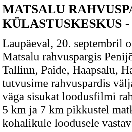
MATSALU RAHVUSPA
KÜLASTUSKESKUS 
Laupäeval, 20. septembril os
Matsalu rahvuspargis Penijõ
Tallinn, Paide, Haapsalu, 
tutvusime rahvuspardis väl
väga sisukat loodusfilmi ra
5 km ja 7 km pikkustel matk
kohalikule loodusele vasta