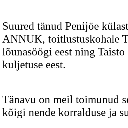
Suured tänud Penijöe külast
ANNUK, toitlustuskohale
lõunasöögi eest ning Taisto
kuljetuse eest.
Tänavu on meil toimunud sen
kõigi nende korralduse ja s