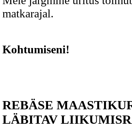
Meie järgmine üritus toimub
matkarajal.
Kohtumiseni!
REBÄSE MAASTIKUR
LÄBITAV LIIKUMIS