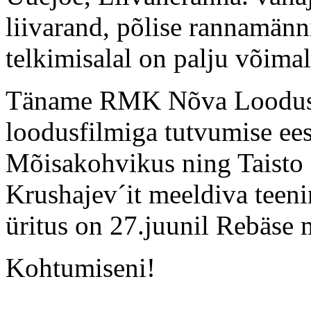
liivarand, põlise rannamänn
telkimisalal on palju võimal
Täname RMK Nõva Loodusk
loodusfilmiga tutvumise ee
Mõisakohvikus ning Taisto B
Krushajev´it meeldiva teen
üritus on 27.juunil Rebäse 
Kohtumiseni!