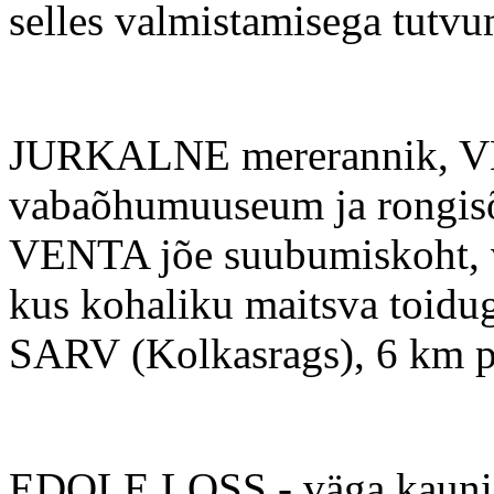
selles valmistamisega tutvu
JURKALNE mererannik, V
vabaõhumuuseum ja rongisõit
VENTA jõe suubumiskoht, 
kus kohaliku maitsva toid
SARV (Kolkasrags), 6 km pi
EDOLE LOSS - väga kaunis