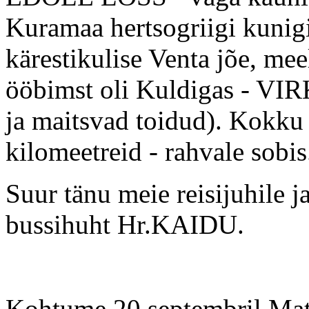
Kuramaa hertsogriigi kunigi
kärestikulise Venta jõe, me
ööbimst oli Kuldigas - VI
ja maitsvad toidud). Kokku 
kilomeetreid - rahvale sobi
Suur tänu meie reisijuhile 
bussihuht Hr.KAIDU.
Kohtume 20 septembril Mats