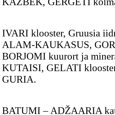
KAZBEK, GERGETI kolmain
IVARI klooster, Gruusia i
ALAM-KAUKASUS, GORI, 
BORJOMI kuurort ja miner
KUTAISI, GELATI klooster
GURIA.
BATUMI – ADŽAARIA kaun