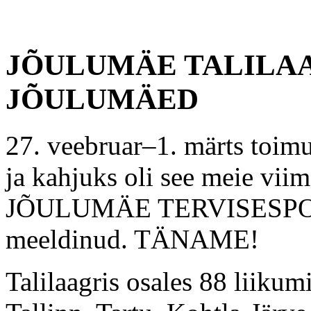
JÕULUMÄE TALILAA
JÕULUMÄED
27. veebruar–1. märts toimu
ja kahjuks oli see meie viim
JÕULUMÄE TERVISESPORDI
meeldinud. TÄNAME!
Talilaagris osales 88 liikumi