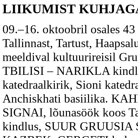
LIIKUMIST KUHJAG
09.–16. oktoobril osales 43 
Tallinnast, Tartust, Haapsal
meeldival kultuurireisil Gru
TBILISI – NARIKLA kindlu
katedraalkirik, Sioni katedr
Anchiskhati basiilika. K
SIGNAI, lõunasöök koos 
kindlus, SUUR GRUUSIA