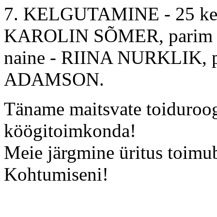
7. KELGUTAMINE - 25 kelgu
KAROLIN SÕMER, parim p
naine - RIINA NURKLIK, 
ADAMSON.
Täname maitsvate toiduroo
köögitoimkonda!
Meie järgmine üritus toimub
Kohtumiseni!