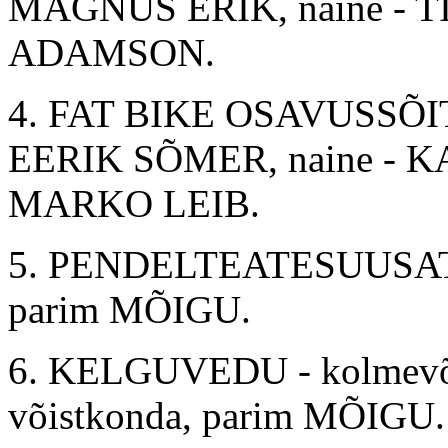
MAGNUS ERIK, naine - T
ADAMSON.
4. FAT BIKE OSAVUSSÕIT - 
EERIK SÕMER, naine - K
MARKO LEIB.
5. PENDELTEATESUUSATAM
parim MÕIGU.
6. KELGUVEDU - kolmevõist
võistkonda, parim MÕIGU.