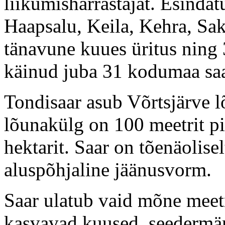
liikumisharrastajat. Esindat
Haapsalu, Keila, Kehra, Sak
tänavune kuues üritus ning
käinud juba 31 kodumaa saa
Tondisaar asub Võrtsjärve l
lõunakülg on 100 meetrit pi
hektarit. Saar on tõenäolise
aluspõhjaline jäänusvorm.
Saar ulatub vaid mõne meetr
kasvavad kuused, seedermän