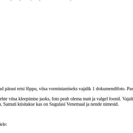
uud pärast reisi lõppu, viisa vormistamiseks vajalik 1 dokumendifoto. P
hte viisa kleepimise jaoks, foto peab olema matt ja valgel foonil. Vajal
on. Samuti küsitakse kas on Sugulasi Venemaal ja nende nimesid.
ele: