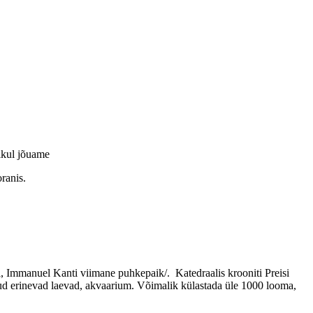
likul jõuame
ranis.
 Immanuel Kanti viimane puhkepaik/. Katedraalis krooniti Preisi
d erinevad laevad, akvaarium. Võimalik külastada üle 1000 looma,