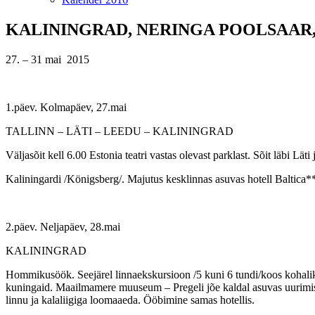
KALININGRAD, NERINGA POOLSAAR
27. – 31 mai 2015
1.päev. Kolmapäev, 27.mai
TALLINN – LÄTI – LEEDU – KALININGRAD
Väljasõit kell 6.00 Estonia teatri vastas olevast parklast. Sõit läbi Lä
Kaliningardi /Königsberg/. Majutus kesklinnas asuvas hotell Baltica**
2.päev. Neljapäev, 28.mai
KALININGRAD
Hommikusöök. Seejärel linnaekskursioon /5 kuni 6 tundi/koos kohali
kuningaid. Maailmamere muuseum – Pregeli jõe kaldal asuvas uurimis
linnu ja kalaliigiga loomaaeda. Ööbimine samas hotellis.