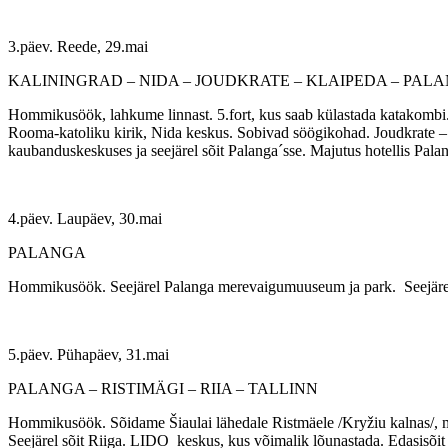
3.päev. Reede, 29.mai
KALININGRAD – NIDA – JOUDKRATE – KLAIPEDA – PAL
Hommikusöök, lahkume linnast. 5.fort, kus saab külastada katakombi. E
Rooma-katoliku kirik, Nida keskus. Sobivad söögikohad. Joudkrate 
kaubanduskeskuses ja seejärel sõit Palanga´sse. Majutus hotellis Palan
4.päev. Laupäev, 30.mai
PALANGA
Hommikusöök. Seejärel Palanga merevaigumuuseum ja park. Seejärel p
5.päev. Pühapäev, 31.mai
PALANGA – RISTIMÄGI – RIIA – TALLINN
Hommikusöök. Sõidame Šiaulai lähedale Ristmäele /Kryžiu kalnas/, mi
Seejärel sõit Riiga. LIDO keskus, kus võimalik lõunastada. Edasisõit 