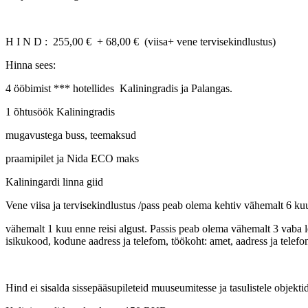
H I N D : 255,00 € + 68,00 € (viisa+ vene tervisekindlustus)
Hinna sees:
4 ööbimist *** hotellides Kaliningradis ja Palangas.
1 õhtusöök Kaliningradis
mugavustega buss, teemaksud
praamipilet ja Nida ECO maks
Kaliningardi linna giid
Vene viisa ja tervisekindlustus /pass peab olema kehtiv vähemalt 6 k
vähemalt 1 kuu enne reisi algust. Passis peab olema vähemalt 3 vaba le
isikukood, kodune aadress ja telefom, töökoht: amet, aadress ja telef
Hind ei sisalda sissepääsupileteid muuseumitesse ja tasulistele objektid