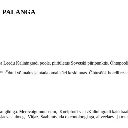
, PALANGA
ti ja Leedu Kaliningradi poole, piiriületus Sovetski piiripunktis. Õhtupoo
*. Õhtul võimalus jalutada omal käel kesklinnas. Õhtusöök hotelli resto
ku giidiga. Merevaigumuuseum, Kneiphofi saar /Kaliningradi katedraal,
laevas nimega Vitjaz. Saab tutvuda okeonoloogiaga, allveelaev ja muu