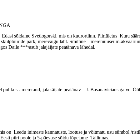
ANGA
dasi sõidame Svetlogorski, mis on kuurortlinn. Piiriületus Kura säärel
– skulptuuride park, merevaigu laht. Smiltine – meremuuseum-akvaari
gos Daile ***/asub jalajäijate peatänava lähedal.
uhkus - mererand, jalakäijate peatänav – J. Basanaviciaus gatve. Ööb
s on Leedu inimeste kannatuste, lootuse ja võitmatu usu sümbol /risti
Eesti piiri poole ja 5-päevase sõidu lõpetame Tallinnas.