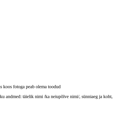
ass koos fotoga peab olema toodud
iku andmed: täielik nimi /ka neiupõlve nimi/, sünniaeg ja koht,