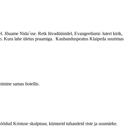
. Jõuame Nida´sse. Retk liivadüünidel, Evangeeliumi- luteri kirik,
um. Kura lahe ületus praamiga. Kaubanduspeatus Klaipeda suurimas
imine samas hotellis.
löödud Kristuse skulptuur, kümneid tuhandeid riste ja usumärke.