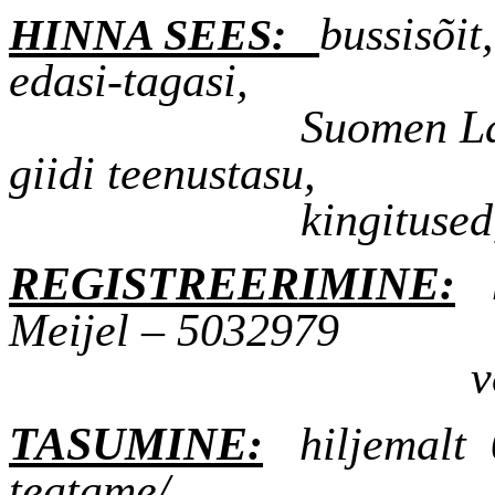
bussisõit
HINNA SEES:
edasi-tagasi,
Suomen La
giidi teenustasu,
kingitused
REGISTREERIMINE:
Meijel – 5032979
v
TASUMINE:
hiljemalt
teatame/