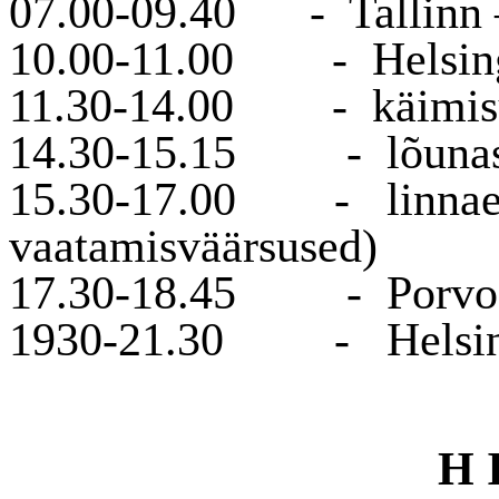
07.00-09.40
-
Tallinn
10.00-11.00
-
Helsin
11.30-14.00
-
käimis
14.30-15.15
-
lõuna
15.30-17.00
-
linnae
vaatamisväärsused)
17.30-18.45
-
Porvo
1930-21.30
-
Helsin
H 