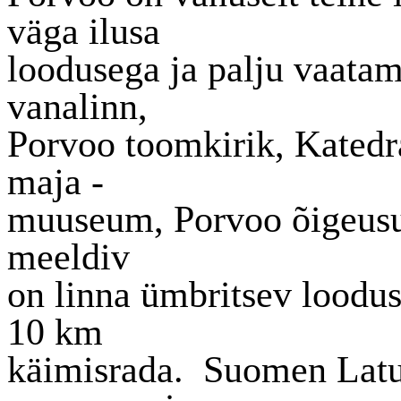
väga ilusa
loodusega ja palju vaatami
vanalinn,
Porvoo toomkirik, Katedra
maja -
muuseum, Porvoo õigeusu k
meeldiv
on linna ümbritsev loodus
10 km
käimisrada.
Suomen Latu 